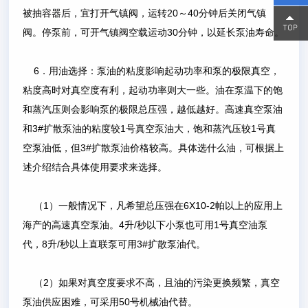
被抽容器后，宜打开气镇阀，运转20～40分钟后关闭气镇
15800
15800
阀。停泵前，可开气镇阀空载运动30分钟，以延长泵油寿命。
6．用油选择：泵油的粘度影响起动功率和泵的极限真空，
粘度高时对真空度有利，起动功率则大一些。油在泵温下的饱
和蒸汽压则会影响泵的极限总压强，越低越好。高速真空泵油
和3#扩散泵油的粘度较1号真空泵油大，饱和蒸汽压较1号真
空泵油低，但3#扩散泵油价格较高。具体选什么油，可根据上
述介绍结合具体使用要求来选择。
（1）一般情况下，凡希望总压强在6X10-2帕以上的应用上
海产的高速真空泵油。4升/秒以下小泵也可用1号真空油泵
代，8升/秒以上直联泵可用3#扩散泵油代。
（2）如果对真空度要求不高，且油的污染更换频繁，真空
泵油供应困难，可采用50号机械油代替。