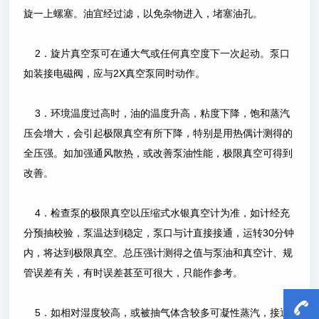
旋一上螺塞。油宜经过滤，以免杂物进入，堵塞油孔。
2．旋片真空泵可在通大气或任何真空度下一次起动。泵口
如装接电磁阀，应与2X真空泵同时动作。
3．环境温度过高时，油的温度升高，粘度下降，饱和蒸汽
压会增大，会引起极限真空有所下降，特别是用热偶计测得的
全压强。如加强通风散热，或改善泵油性能，极限真空可得到
改善。
4．检查泵的极限真空以压缩式水银真空计为准，如计经充
分预抽校验，泵温达到稳定，泵口与计直接接通，运转30分钟
内，将达到极限真空。总压强计测得之值与泵油和真空计、规
管误差有关，有时误差甚至可很大，只能作参考。
5．如相对湿度较高，或被抽气体含较多可凝性蒸汽，接通