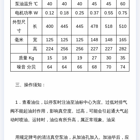
泵油温升 ℃
40
40
40
45
45
60
电机功率 W
0.12
0.18
0.25
0.37
0.55
0.75
外型尺
长
400
445
445
478
518
510
寸
毫米
宽
125
125
125
148
148
165
高
224
256
256
227
227
282
质量 Kg
15
18
19
27
30
35
噪音 分贝
64
64
66
68
70
74
三、操作须知：
1．查看油位，以停泵时注油至油标中心为宜。过低对排气
阀不能起油封作用，影响真空度。过高，可能会引起通大气起
动时喷油。运转时，油位有所升高，属正常现象。油采
用规定牌号的清洁真空泵油，从加油孔加入。加油毕后，应