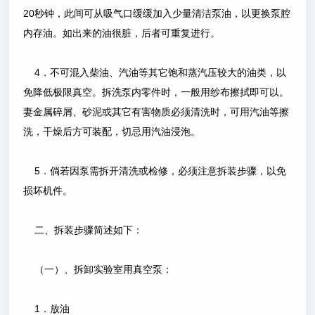
20秒钟，此间可从吸气口缓缓加入少量清洁泵油，以更换泵腔
内存油。如出来的油很脏，后者可重复进行。
4．不可混入柴油、汽油等其它饱和蒸汽压较大的油类，以
免降低极限真空。拆洗泵内零件时，一般用纱布擦拭即可以。
妻金属碎屑、砂泥或其它有害物质必须清洗时，可用汽油等擦
洗，干燥后方可装配，切忌用汽油浸泡。
5．倘若因泵需拆开清洗或检修，必须注意拆装步骤，以免
损坏机件。
二、拆装步骤简述如下：
（一）、拆卸实验室用真空泵：
1．放油