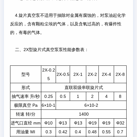
4.旋片真空泵不适用于抽除对金属有腐蚀的，对泵油起化学
反应的，含有颗粒尘埃的气体，以及含氧过高的，有爆炸性
的，有毒的气体。
二、2X型旋片式真空泵泵性能参数表：
2X-0.2
型号
2X-0.5
2X-1
2X-2
2X-4
2X-8
5
形式
直联双级串联旋片式
抽气速率 升/秒
0.25
0.5
1
2
4
8
极限真空 Pa
6×10-1
6×10-2
转速 转/分
1400
进气口直经 mm
Φ10
Φ13
Φ13
Φ19
Φ19
Φ32
用油量 MI
0.3
0.42
0.4
0.48
0.55
0.7