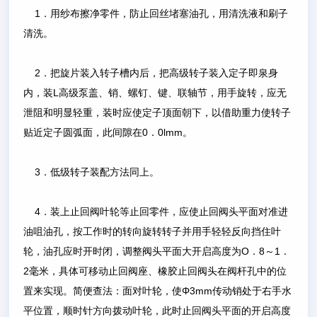
1．用纱布擦净零件，防止回丝堵塞油孔，用清洗液和刷子
清洗。
2．把旋片装入转子槽内后，把高级转子装入定子即泉身
内，装L高级泵盖、销、螺钉、键、联轴节，用手旋转，应无
泄阻和明显轻重，装时应使定子顶面朝下，以借助重力使转子
贴近定子圆弧面，此间隙在0．0lmm。
3．低级转子装配方法同上。
4．装上止回阀叶轮等止回零件，应使止回阀头平面对准进
油咀油孔，按工作时的转向旋转转子并用手轻轻反向挡住叶
轮，油孔应时开时闭，调整阀头平面大开启高度为O．8～1．
2毫米，具体可移动止回阀座、橡胶止回阀头在阀杆孔中的位
置来实现。简便查法：面对叶轮，使Φ3mm传动销处于右手水
平位置，顺时针方向拨动叶轮，此时止回阀头平面的开启高度