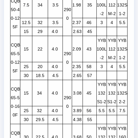
CQB
7.5
34
3.5
1.98
35
100L
112
132S
50-4
290
-2
M-2
1-2
0-12
0
12.5
32
3.5
2.37
46
3
4
5.5
5F
15
29
4.0
2.63
45
YYB
YYB
YYB
CQB
15
22
4.0
2.09
43
100L
112
132S
65-5
290
-2
M-2
1-2
0-12
0
25
20
4.0
2.35
58
3
4
5.5
5F
30
18.5
4.5
2.65
57
YYB
YYB
YYB
CQB
15
34
4.0
3.08
45
132
132
132S
65-5
290
S1-2
S1-2
2-2
0-16
0
25
32
4.0
3.89
56
5.5
5.5
7.5
0F
30
29.5
4.5
4.38
55
YYB
YYB
YYB
CQB
30
22.5
4.0
3.68
50
132
132
160