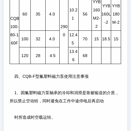
YYB
YYB
YYB
10.2
160
60
35
4.0
56
160L
180
1
M2-
CQB
-2
M-2
2
100-
290
80-1
0
12.4
100
32
4.0
70
15
18.5
15
60F
5
13.4
120
28
4.5
68
6
四、CQB-F型氟塑料磁力泵使用注意事项
1、因氟塑料磁力泵轴承的冷却和润滑是靠被输送的介质，
所以禁止空动转，同时避免在工作中途停电后再启动
时所造成时空载运转。