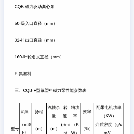
CQB-磁力驱动离心泵
50-吸入口直径（mm）
32-排出口直径（mm）
160-叶轮名义直径（mm）
F-氟塑料
三、CQB-F型氟塑料磁力泵性能参数表
汽蚀余
转
轴功
配带电机功率
流量
扬程
效率
量
速
率
（KW）
（m3/
(r/mi
（K
介质密度（g/c
型号
（m）
（m）
（%）
h）
n)
W）
m3）