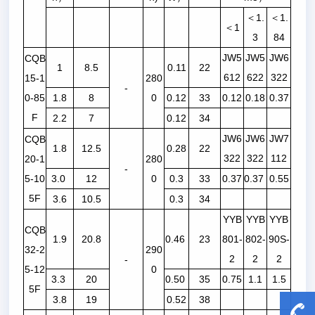
＜1.
＜1.
＜1
3
84
JW5
JW5
JW6
CQB
1
8.5
0.11
22
612
622
322
15-1
280
-
0-85
1.8
8
0
0.12
33
0.12
0.18
0.37
F
2.2
7
0.12
34
JW6
JW6
JW7
CQB
1.8
12.5
0.28
22
322
322
112
20-1
280
-
5-10
3.0
12
0
0.3
33
0.37
0.37
0.55
5F
3.6
10.5
0.3
34
YYB
YYB
YYB
CQB
1.9
20.8
0.46
23
801-
802-
90S-
32-2
290
2
2
2
-
5-12
0
3.3
20
0.50
35
0.75
1.1
1.5
5F
3.8
19
0.52
38