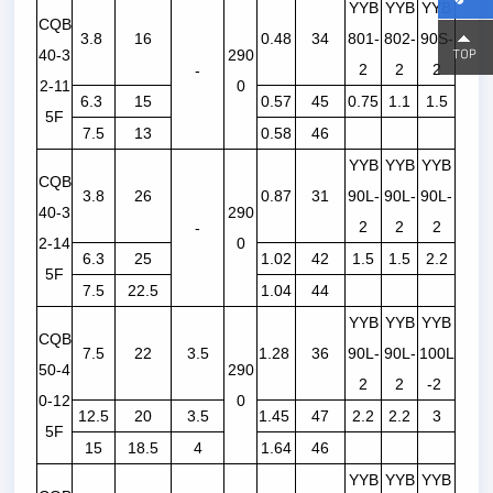
YYB
YYB
YYB
CQB
3.8
16
0.48
34
801-
802-
90S-
15800
15800
40-3
290
2
2
2
-
2-11
0
6.3
15
0.57
45
0.75
1.1
1.5
5F
7.5
13
0.58
46
YYB
YYB
YYB
CQB
3.8
26
0.87
31
90L-
90L-
90L-
40-3
290
2
2
2
-
2-14
0
6.3
25
1.02
42
1.5
1.5
2.2
5F
7.5
22.5
1.04
44
YYB
YYB
YYB
CQB
7.5
22
3.5
1.28
36
90L-
90L-
100L
50-4
290
2
2
-2
0-12
0
12.5
20
3.5
1.45
47
2.2
2.2
3
5F
15
18.5
4
1.64
46
YYB
YYB
YYB