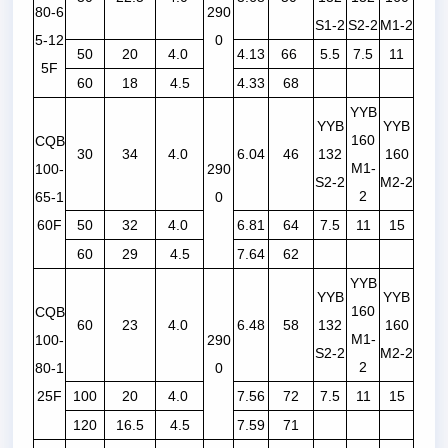
80-6
290
S1-2
S2-2
M1-2
5-12
0
50
20
4.0
4.13
66
5.5
7.5
11
5F
60
18
4.5
4.33
68
YYB
YYB
YYB
160
CQB
30
34
4.0
6.04
46
132
160
M1-
100-
290
S2-2
M2-2
2
65-1
0
60F
50
32
4.0
6.81
64
7.5
11
15
60
29
4.5
7.64
62
YYB
YYB
YYB
160
CQB
60
23
4.0
6.48
58
132
160
M1-
100-
290
S2-2
M2-2
2
80-1
0
25F
100
20
4.0
7.56
72
7.5
11
15
120
16.5
4.5
7.59
71