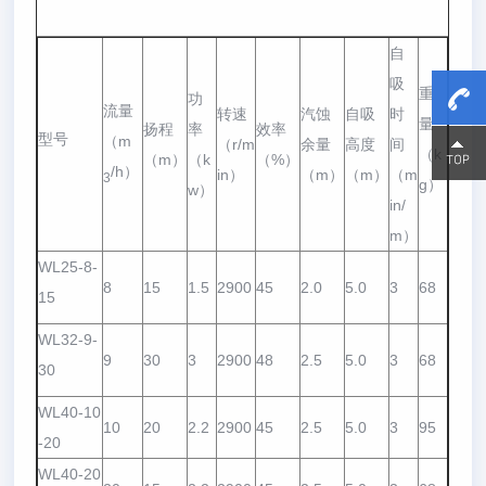
自
吸
重
功
流量
转速
汽蚀
自吸
时
量
扬程
率
效率
型号
（m
（r/m
余量
高度
间
15800
15800
（k
（m）
（k
（%）
/h）
in）
（m）
（m）
（m
3
g）
w）
in/
m）
WL25-8-
8
15
1.5
2900
45
2.0
5.0
3
68
15
WL32-9-
9
30
3
2900
48
2.5
5.0
3
68
30
WL40-10
10
20
2.2
2900
45
2.5
5.0
3
95
-20
WL40-20