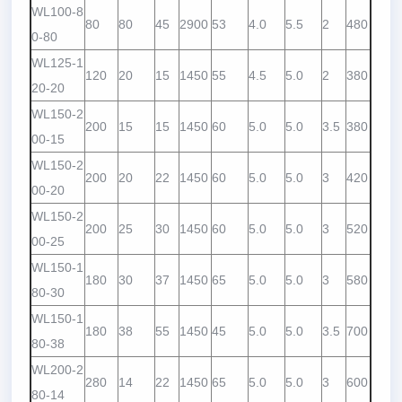
WL100-8
80
80
45
2900
53
4.0
5.5
2
480
0-80
WL125-1
120
20
15
1450
55
4.5
5.0
2
380
20-20
WL150-2
200
15
15
1450
60
5.0
5.0
3.5
380
00-15
WL150-2
200
20
22
1450
60
5.0
5.0
3
420
00-20
WL150-2
200
25
30
1450
60
5.0
5.0
3
520
00-25
WL150-1
180
30
37
1450
65
5.0
5.0
3
580
80-30
WL150-1
180
38
55
1450
45
5.0
5.0
3.5
700
80-38
WL200-2
280
14
22
1450
65
5.0
5.0
3
600
80-14