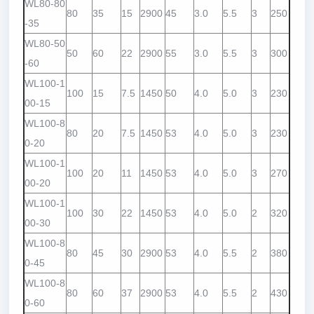
WL80-80
80
35
15
2900
45
3.0
5.5
3
250
-35
WL80-50
50
60
22
2900
55
3.0
5.5
3
300
-60
WL100-1
100
15
7.5
1450
50
4.0
5.0
3
230
00-15
WL100-8
80
20
7.5
1450
53
4.0
5.0
3
230
0-20
WL100-1
100
20
11
1450
53
4.0
5.0
3
270
00-20
WL100-1
100
30
22
1450
53
4.0
5.0
2
320
00-30
WL100-8
80
45
30
2900
53
4.0
5.5
2
380
0-45
WL100-8
80
60
37
2900
53
4.0
5.5
2
430
0-60