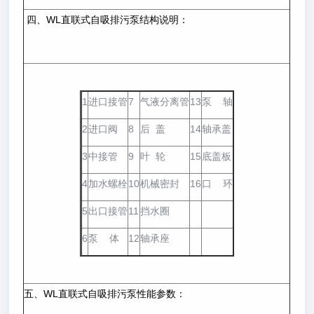
四、WL直联式自吸排污泵结构说明：
1
进口接管
7
气液分离管
13
泵 轴
2
进口阀
8
后 盖
14
轴承盖
3
中接管
9
叶 轮
15
底盖板
4
加水螺栓
10
机械密封
16
口 环
5
出口接管
11
挡水圈
6
泵 体
12
轴承座
五、WL直联式自吸排污泵性能参数：