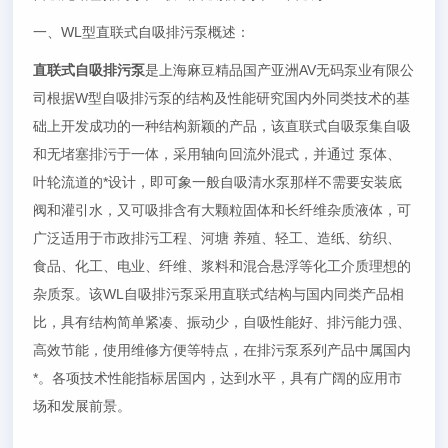
一、WL型直联式自吸排污泵概述：
直联式自吸排污泵
是上海麻豆精品国产亚洲AV无码泵业有限公
司根据W型自吸排污泵的结构及性能研究国内外同类技术的基
础上开发成功的一种结构新颖的产品，该直联式自吸泵集自吸
和无堵塞排污于一体，采用轴向回流外混式，并通过 泵体、
叶轮流道的*设计，即可象一般自吸清水泵那样不需要安装底
阀和灌引水，又可吸排含有大颗粒固体和长纤维杂质液体，可
广泛适用于市政排污工程、河塘 养殖、轻工、造纸、纺织、
食品、化工、电业、纤维、浆料和混合悬浮等化工介质理想的
杂质泵。该WL自吸排污泵采用直联式结构与国内同类产品相
比，具有结构简单紧凑、振动少，自吸性能好、排污能力强、
高效节能，使用维修方便等特点，在排污泵系列产品中属国内
*。各项技术性能指标居国内，达到水平，具有广阔的应用市
场和发展前景。