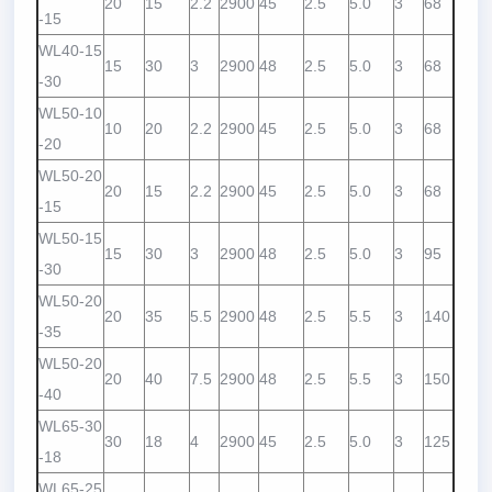
20
15
2.2
2900
45
2.5
5.0
3
68
-15
WL40-15
15
30
3
2900
48
2.5
5.0
3
68
-30
WL50-10
10
20
2.2
2900
45
2.5
5.0
3
68
-20
WL50-20
20
15
2.2
2900
45
2.5
5.0
3
68
-15
WL50-15
15
30
3
2900
48
2.5
5.0
3
95
-30
WL50-20
20
35
5.5
2900
48
2.5
5.5
3
140
-35
WL50-20
20
40
7.5
2900
48
2.5
5.5
3
150
-40
WL65-30
30
18
4
2900
45
2.5
5.0
3
125
-18
WL65-25