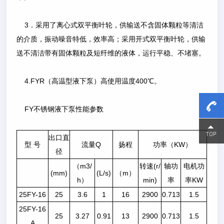
3．采用了离心式双平衡叶轮，供输送不含固体颗粒等清洁
的介质，振动噪音特低，效率高；采用开式双平衡叶轮，供输
送不清洁带有固体颗粒及短纤维的液体，运行平稳、不堵塞。
4.FYR（高温型液下泵）高使用温度400℃。
FY不锈钢液下泵性能参数
15800
15800
出口直
型 号
流量Q
扬程
功率（KW）
径
（m3/
转速
(r/
轴功
电机功
(mm)
(
L/s
)
（
m
）
h）
min)
率
率KW
25FY-16
25
3.6
1
16
2900
0.713
1.5
25FY-16
25
3.27
0.91
13
2900
0.713
1.5
A