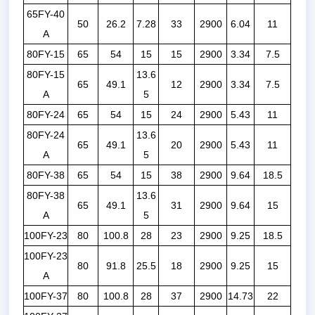
65FY-40
50
26.2
7.28
33
2900
6.04
11
A
80FY-15
65
54
15
15
2900
3.34
7.5
80FY-15
13.6
65
49.1
12
2900
3.34
7.5
A
5
80FY-24
65
54
15
24
2900
5.43
11
80FY-24
13.6
65
49.1
20
2900
5.43
11
A
5
80FY-38
65
54
15
38
2900
9.64
18.5
80FY-38
13.6
65
49.1
31
2900
9.64
15
A
5
100FY-23
80
100.8
28
23
2900
9.25
18.5
100FY-23
80
91.8
25.5
18
2900
9.25
15
A
100FY-37
80
100.8
28
37
2900
14.73
22