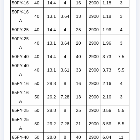
50FY-16
40
14.4
4
16
2900
1.18
3
50FY-16
40
13.1
3.64
13
2900
1.18
3
A
50FY-25
40
14.4
4
25
2900
1.96
4
50FY-25
40
13.1
3.64
20
2900
1.96
3
A
50FY-40
40
14.4
4
40
2900
3.73
7.5
50FY-40
40
13.1
3.61
33
2900
3.73
5.5
A
65FY-16
50
28.8
8
16
2900
2.16
4
65FY-16
50
26.2
7.28
13
2900
2.16
3
A
65FY-25
50
28.8
8
25
2900
3.56
5.5
65FY-25
50
26.2
7.28
21
2900
3.56
5.5
A
65FY-40
50
28.8
8
40
2900
6.04
11