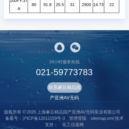
100FY-37
80
91.8
25.5
31
2900
14.73
22
A
24小时服务热线
021-59773783
联系麻豆精品国
产亚洲AV无码
版权所有 © 2026 上海麻豆精品国产亚洲AV无码泵业有限公司
备案号：沪ICP备12012159号-3
管理登陆
sitemap.xml
技术
支持：
化工仪器网