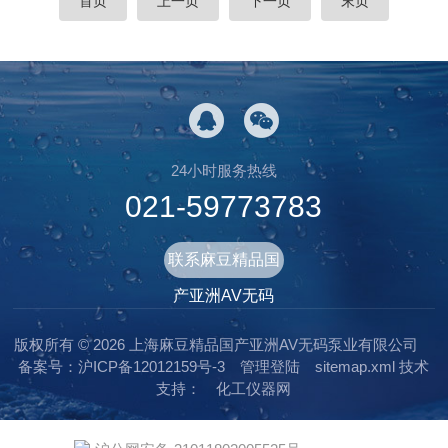
首页
上一页
下一页
末页
破碎成微小颗粒，随水流顺利排出，防止管道堵塞与
杂物堆积产生的腐臭问题。此外，泵站通常建于地
下，地面仅保留检修口与控制箱，其上方空间可规划
为绿地、广场等公共设施，既美化环境，又减少对周
边景观的影响。这种设计在...
24小时服务热线
021-59773783
联系麻豆精品国
产亚洲AV无码
版权所有 © 2026 上海麻豆精品国产亚洲AV无码泵业有限公司
备案号：沪ICP备12012159号-3
管理登陆
sitemap.xml
技术
支持：
化工仪器网