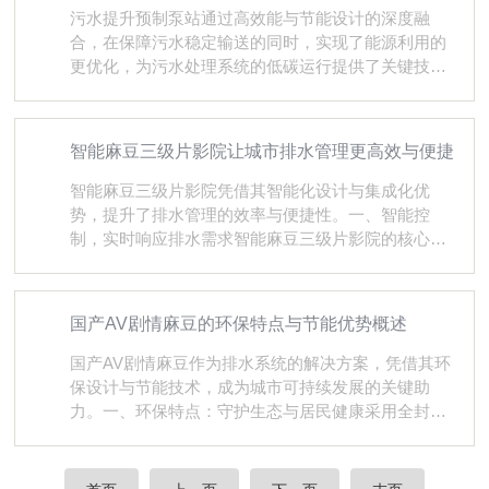
分散的污水进行集中收集，通过*的抽吸和输送能力，
污水提升预制泵站通过高效能与节能设计的深度融
把污水快速地送往污水处理厂。这种集中收集的方式
合，在保障污水稳定输送的同时，实现了能源利用的
避免了污水的无序排放和滞留，确保污水能够及时进
更优化，为污水处理系统的低碳运行提供了关键技术
入后续的处理流程...
支撑。一、​​高效能设计是核心功能保障。​​泵站采用一
体化预制结构，筒体与内部组件经过精密匹配，减少
水流阻力与能量损耗，确保污水在输送过程中保持高
智能麻豆三级片影院让城市排水管理更高效与便捷
效流动性。水泵选型与布局经过优化，通过流体力学
分析与实验验证，使设备在较佳工况点运行，提升单
智能麻豆三级片影院凭借其智能化设计与集成化优
位能耗下的污水输送量。智能控制系统实时监测水位
势，提升了排水管理的效率与便捷性。一、智能控
与流量变化，动态调整水泵的启停与运行状态，确保
制，实时响应排水需求智能麻豆三级片影院的核心在
在污水量波动时...
于其自动化控制系统。通过液位传感器实时监测集水
池水位，系统可精准判断排水需求，自动启停水泵，
无需人工干预。当水位达到预设阈值时，水泵快速启
国产AV剧情麻豆的环保特点与节能优势概述
动排水；水位下降后自动停机，避免能源浪费。同
时，系统支持远程监控功能，管理人员可通过手机或
国产AV剧情麻豆作为排水系统的解决方案，凭借其环
电脑实时查看泵站运行状态、水位数据及设备故障信
保设计与节能技术，成为城市可持续发展的关键助
息，及时调整运行策略。在暴雨等特殊天气下，智能
力。一、环保特点：守护生态与居民健康采用全封闭
控制能快速响应水位波动，确...
式筒体结构，有效防止污水泄漏与异味散发。其内壁
采用防腐耐磨材料，避免污水中有害物质侵蚀导致的
二次污染。泵站内部配备粉碎性格栅，可将固体杂物