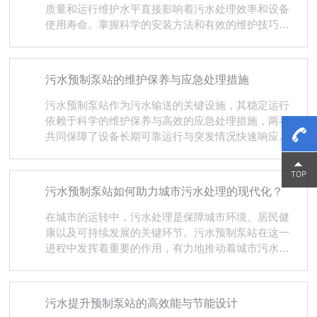
数，确保排水量与来水量保持动态平衡。这种自适应
质量和运行维护水平直接影响着污水处理效率和设备
调节能力使泵站能够灵活应对不同强度的降雨情况，
使用寿命。掌握科学的安装方法和有效的维护技巧，
在保证排水效率的同时避免能源浪费。智能控制技...
是确保泵站长期稳定运行的关键。一、安装过程中的
关键要点安装工作需要从基础准备开始。安装地点的
选择应当考虑地质条件、地下水位和周边环境等因
污水预制泵站的维护保养与应急处理措施
素，确保地基能够承受泵站结构的重量。基础施工必
须严格按照设计要求进行，保证基础的平整度和稳固
污水预制泵站作为污水输送的关键设施，其稳定运行
性，为后续设备安装提供可靠支撑。设备安装环节需
依赖于科学的维护保养与高效的应急处理措施，两者
要特别注意各部件的精确对接。管道连接必须保证密
共同保障了设备长期可靠运行与突发情况快速响应。​​
封性，防止污水泄漏，同...
维护保养是长期稳定运行的基础。​​日常维护需定期检
查污水预制泵站内部组件状态，包括水泵、管道、阀
15800
15800
门及格栅的运行状况，观察是否存在磨损、堵塞或异
污水预制泵站如何助力城市污水处理的现代化？
常声响，及时清理格栅拦截的固体杂质，防止管道堵
塞影响污水流动。润滑系统需定期补充或更换润滑
在城市的运转中，污水处理是保障城市环境、居民健
油，确保轴承、传动部件运转顺畅，减少机械磨损。
康以及可持续发展的关键环节。污水预制泵站在这一
电气系统需检查电缆连接是否牢固、控制柜内元件是
进程中发挥着重要的作用，有力地推动着城市污水处
否老化，避免因...
理朝着现代化方向发展。1、污水预制泵站有助于提升
污水收集的效率。城市污水来源广泛且分散，包括居
民生活污水、商业场所排水等。能够合理布局于城市
污水提升预制泵站的高效能与节能设计
的各个区域，像一个高效的污水收集节点。它可以将