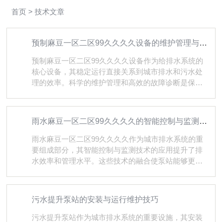
首页
> 技术文章
预制麻豆一区二区99久久久久设备的维护管理与故障诊断
预制麻豆一区二区99久久久久设备作为给排水系统的
核心设备，其稳定运行直接关系到城市排水和污水处
理的效率。科学的维护管理和高效的故障诊断是保障
泵站长期可靠运行的关键。一、预防性维护管理体系
建立*的预防性维护体系是确保预制麻豆一区二区99久
久久久设备稳定运行的基础。日常巡检应包括检查设
雨水麻豆一区二区99久久久久的智能控制与监测技术分析
备外观完整性、紧固件状态、管路连接情况等基础项
目，及时发现松动、腐蚀等早期问题。定期维护涵盖
雨水麻豆一区二区99久久久久作为城市排水系统的重
润滑系统保养、密封件更换、电气连接检查等关键环
要组成部分，其智能控制与监测技术的应用提升了排
节，按照既定周期执行标准化作业流程。重点部件需
水效率和管理水平。这些技术的融合使泵站能够更精
进行专项检查，评估磨损程度并制定更换计划。...
准地应对降雨变化，确保城市排水系统的稳定运行。
一、智能控制技术的核心作用智能控制系统是雨水麻
豆一区二区99久久久久的"大脑"，通过控制算法实现
污水提升泵站的安装与运行维护技巧
对泵站运行的精准管理。该系统能够根据实时采集的
雨量、水位等数据，自动调节水泵的启停和运行台
污水提升泵站作为城市排水系统的重要设施，其安装