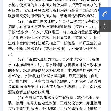
水池，使原有的自来水压力释放为零，浪费了自来水的原
有压力。无负压变频给水设备利用调节装置与自来水管网
联接可充分利用管网的压力能，节电可达到50%-90%。
（2）当市政管网欠压时，全自动二次供水设备自动
15800
15800
启动，在原有水压基础上变频调速增压（恒压）供水，由
于按“差多少，补多少”原则增压，所以在全流量范围即满
足了用户恒压供水的需求，同时又实现了节能运行。运行
过程中密闭的海洋法罐只相当于一段管路，新鲜卫生的自
来水不断流过水源罐（或承压水池），不会遭受外界污
染。
（3）当市政水源压力太低，自来水进水小于设备供
水（水源罐出水）时，靠水源罐贮水容积来补偿市政水源
的不足。水源罐提供的大补偿水量与水源罐总容积相同V
补=V总。水源罐提供补偿水量期间，靠真空抑制（自动
进、排气阀），使空气自动进入罐体，可避免对市政管网
造成负面抽吸作用（即所谓无负压无吸程），并可保证水
源罐容积全部被有效利用。
（4）全自动二次供水设备节省投资，减少占地，安
装、使用、检修方便建造水池，工程总投资大，并且使用
过程中要定期清洗，不但增加了工程的总投资，还增加了